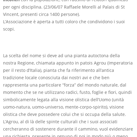
per ogni disciplina. (23/06/07 Raffaele Morelli al Palais di St
Vincent, presenti circa 1400 persone).
L’Associazione è aperta a tutti coloro che condividono i suoi
scopi.
La scelta del nome si deve ad una pianta autoctona della
nostra Regione, chiamata appunto in patois Agrou (Imperatoria
per il resto d’Italia), pianta che fa riferimento all’antica
tradizione locale conosciuta dai nostri avi e che ben
rappresenta una particolare “forza” del mondo naturale, dal
momento che se ne utilizzano radici, fusto, foglie e fiori, quindi
simbolicamente legata alla visione olistica dell’Uomo (unità
uomo-natura, uomo-universo, mente-corpo-spirito), visione
olistica che deve possedere colui che si occupa della salute.
L’Agrou, al di là delle spinte culturali che i suoi associati
cercheranno di sostenere durante il cammino, vuol evidenziare
una richiesta, presente in ognuno di noi in modo più o meno