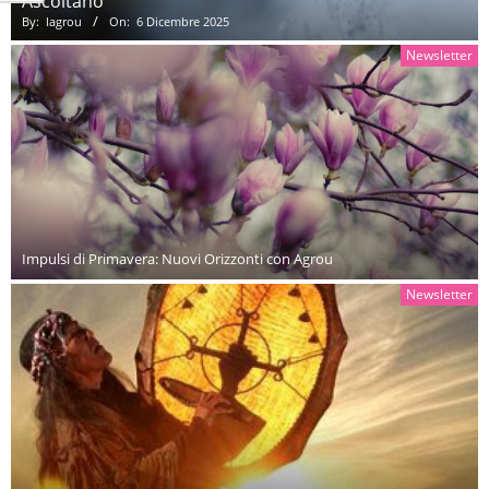
Ascoltano
By:
lagrou
On:
6 Dicembre 2025
Newsletter
Impulsi di Primavera: Nuovi Orizzonti con Agrou
Newsletter